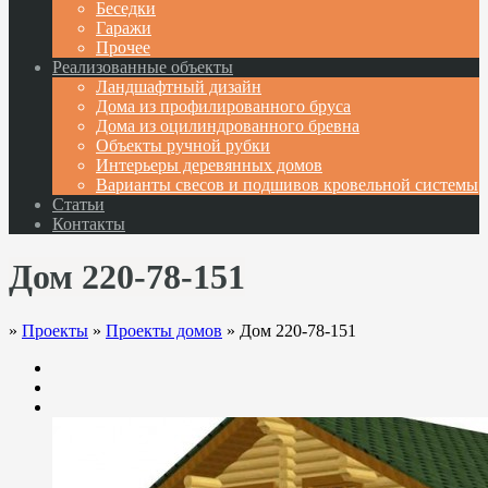
Беседки
Гаражи
Прочее
Реализованные объекты
Ландшафтный дизайн
Дома из профилированного бруса
Дома из оцилиндрованного бревна
Объекты ручной рубки
Интерьеры деревянных домов
Варианты свесов и подшивов кровельной системы
Статьи
Контакты
Дом 220-78-151
»
Проекты
»
Проекты домов
»
Дом 220-78-151